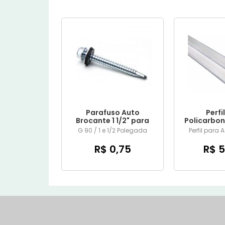
Parafuso Auto
Perfi
Brocante 1 1/2" para
Policarbon
Metal
de 6 
G 90 / 1 e 1/2 Polegada
Perfil para
R$ 0,75
R$ 5