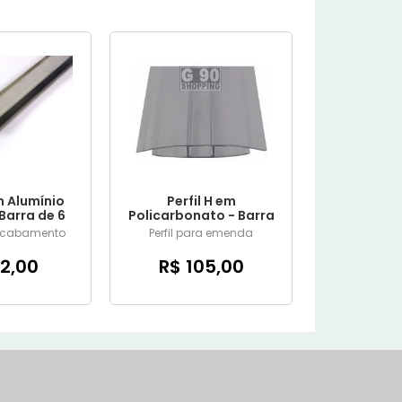
m Alumínio
Perfil H em
Barra de 6
Policarbonato - Barra
ros
de 6 metros
 acabamento
Perfil para emenda
2,00
R$ 105,00