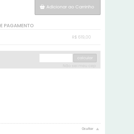
Adicionar ao Carrinho
DE PAGAMENTO
R$ 619,00
.
.
.
.
.
calcular
Não sei meu cep