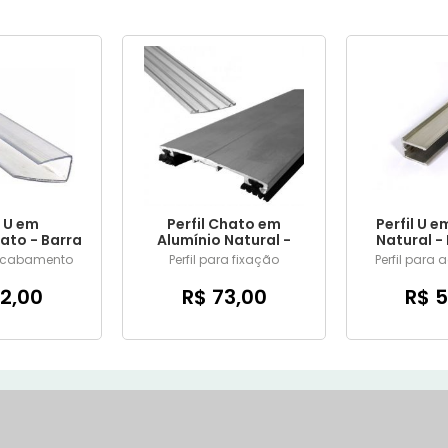
l U em
Perfil Chato em
Perfil U e
ato - Barra
Alumínio Natural -
Natural - 
metros
Barra de 6 metros
met
 Acabamento
Perfil para fixação
Perfil para
2,00
R$ 73,00
R$ 5