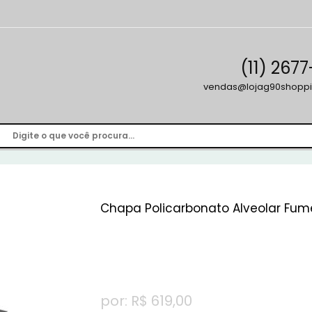
(11) 267
vendas@lojag90shoppi
Chapa Policarbonato Alveolar Fumê
por: R$
619,00