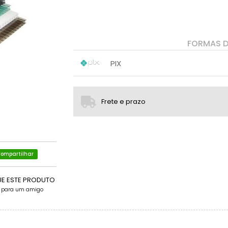
FORMAS 
PIX
1x sem juros de R$ 619,00
.
.
.
.
.
.
Frete e prazo
ompartilhar
UE ESTE PRODUTO
e para um amigo