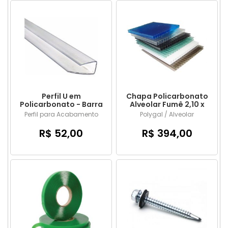
Perfil U em
Chapa Policarbonato
Policarbonato - Barra
Alveolar Fumê 2,10 x
de 6 metros
6,00 mts x 4mm
Perfil para Acabamento
Polygal / Alveolar
R$ 52,00
R$ 394,00