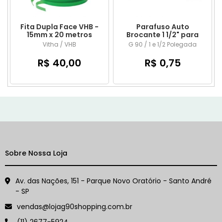
Fita Dupla Face VHB -
Parafuso Auto
15mm x 20 metros
Brocante 1 1/2" para
Metal
Vitha / VHB
G 90 / 1 e 1/2 Polegada
R$ 40,00
R$ 0,75
Sobre Nossa Loja
Av. das Nações, 151 - Parque Novo Oratório - Santo André
- SP
vendas@lojag90shopping.com.br