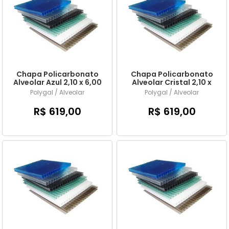
Chapa Policarbonato
Chapa Policarbonato
Alveolar Azul 2,10 x 6,00
Alveolar Cristal 2,10 x
mts x 6mm
6,00 mts x 6mm
Polygal / Alveolar
Polygal / Alveolar
R$ 619,00
R$ 619,00