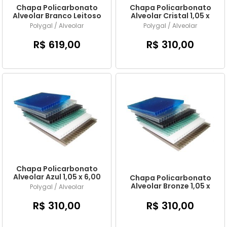
Chapa Policarbonato
Chapa Policarbonato
Alveolar Branco Leitoso
Alveolar Cristal 1,05 x
2,10 x 6,00 mts x 6mm
6,00 mts x 6mm
Polygal / Alveolar
Polygal / Alveolar
R$ 619,00
R$ 310,00
Chapa Policarbonato
Alveolar Azul 1,05 x 6,00
Chapa Policarbonato
mts x 6mm
Alveolar Bronze 1,05 x
Polygal / Alveolar
6,00 mts x 6mm
R$ 310,00
R$ 310,00