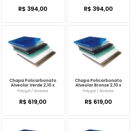
R$ 394,00
R$ 394,00
Chapa Policarbonato
Chapa Policarbonato
Alveolar Verde 2,10 x
Alveolar Bronze 2,10 x
6,00 mts x 6mm
6,00 mts x 6mm
Polygal / Alveolar
Polygal / Alveolar
R$ 619,00
R$ 619,00