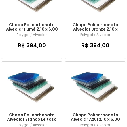
Chapa Policarbonato
Chapa Policarbonato
Alveolar Fumê 2,10 x 6,00
Alveolar Bronze 2,10 x
mts x 4mm
6,00 mts x 4mm
Polygal / Alveolar
Polygal / Alveolar
R$ 394,00
R$ 394,00
Chapa Policarbonato
Chapa Policarbonato
Alveolar Branco Leitoso
Alveolar Azul 2,10 x 6,00
2,10 x 6,00 mts x 4mm
mts x 4mm
Polygal / Alveolar
Polygal / Alveolar