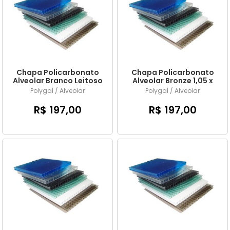
MENOR PREÇO
MAIOR PREÇO
A - Z
Chapa Policarbonato
Chapa Policarbonato
Alveolar Branco Leitoso
Alveolar Bronze 1,05 x
1,05 x 6,00 mts x 4mm
6,00 mts x 4mm
Polygal / Alveolar
Polygal / Alveolar
R$ 197,00
R$ 197,00