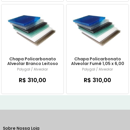
Chapa Policarbonato
Chapa Policarbonato
Alveolar Branco Leitoso
Alveolar Fumê 1,05 x 6,00
1,05 x 6,00 mts x 6mm
mts x 6mm
Polygal / Alveolar
Polygal / Alveolar
R$ 310,00
R$ 310,00
Sobre Nossa Loja