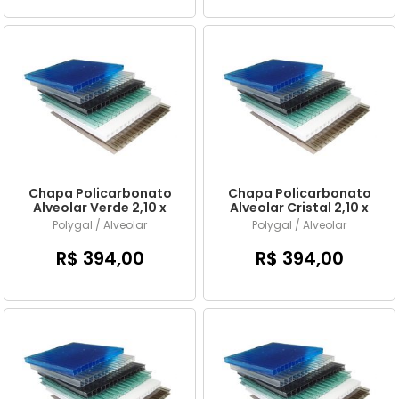
Chapa Policarbonato
Chapa Policarbonato
Alveolar Verde 2,10 x
Alveolar Cristal 2,10 x
6,00 mts x 4mm
6,00 mts x 4mm
Polygal / Alveolar
Polygal / Alveolar
R$ 394,00
R$ 394,00